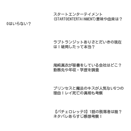
スタートエンターテイメント
(STARTOENTERTAINMENT)意味や由来は？
Oはいらない？
ラブトランジットありさとだいきの現在
は！破局したって本当？
尾﨑真衣が秘書をしている会社はどこ？
勤務先や年収・学歴を調査
プリンセスと魔法のキスが人気ない5つの
理由！レイ死亡の真相も考察
【バチェロレッテ3】1話の脱落者は誰？
ネタバレあらすじ感想考察！