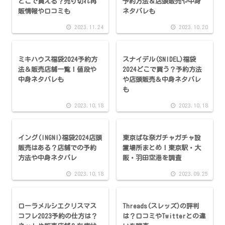
どこで買える？売り切れ再
予約方法＆店頭販売や中身
販情報や口コミも
ネタバレも
2023.11.24
2023.10.20
ミキハウス福袋2024予約方
スナイデル(SNIDEL)福袋
法＆販売店舗一覧！値段や
2024どこで買う？予約方法
中身ネタバレも
や店頭販売＆中身ネタバレ
も
2023.10.18
2023.10.18
イング(INGNI)福袋2024店頭
東京ばな奈ガチャガチャ設
販売はある？店舗での予約
置場所まとめ！東京駅・大
方法や中身ネタバレ
阪・羽田空港を調査
2023.10.18
2023.09.25
ローラメルシエクリスマス
Threads(スレッズ)の評判
コフレ2023予約の仕方は？
は？口コミやTwitterとの違