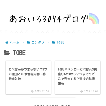
話題を深堀りして気になるを解決！
ホーム
エンタメ
TOBE
TOBE
とべばんがつまらない？3つ
TOBE×スシローとべばん3貫
の理由とMCや番組内容・感
盛りいつからいつまで？ど
想まとめ
こで売ってる？売り切れ情
報も
2023.12.04
2023.12.01