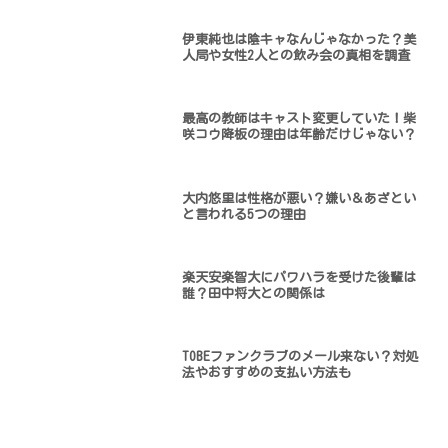
伊東純也は陰キャなんじゃなかった？美
人局や女性2人との飲み会の真相を調査
最高の教師はキャスト変更していた！柴
咲コウ降板の理由は年齢だけじゃない？
大内悠里は性格が悪い？嫌い＆あざとい
と言われる5つの理由
楽天安楽智大にパワハラを受けた後輩は
誰？田中将大との関係は
TOBEファンクラブのメール来ない？対処
法やおすすめの支払い方法も