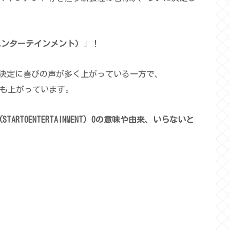
タートエンターテインメント）
」！
決定に喜びの声が多く上がっている一方で、
声も上がっています。
TOENTERTAINMENT) Oの意味や
由来
、
いらないと