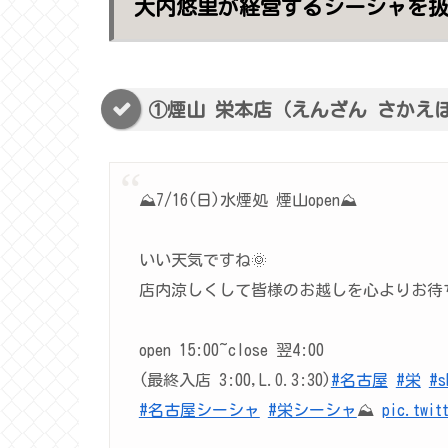
大内悠里が経営するシーシャを扱
①煙山 栄本店（えんざん さかえ
⛰7/16(日)水煙処 煙山open⛰
いい天気ですね🌞
店内涼しくして皆様のお越しを心よりお待ち
open 15:00~close 翌4:00
(最終入店 3:00,L.O.3:30)
#名古屋
#栄
#s
#名古屋シーシャ
#栄シーシャ
⛰
pic.twit