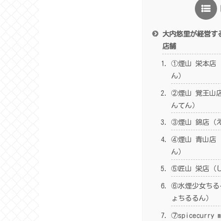
大内悠里が経営す
店舗
①煙山 栄本店
ん）
②煙山 覚王山
んてん）
③煙山 錦店（
④煙山 青山店
ん）
⑤匠山 栄店（
⑥水煙少女ちる
ょちるるん）
⑦spicecurr