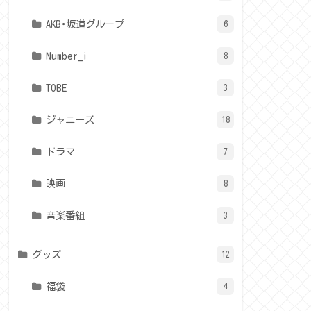
AKB･坂道グループ
6
Number_i
8
TOBE
3
ジャニーズ
18
ドラマ
7
映画
8
音楽番組
3
グッズ
12
福袋
4