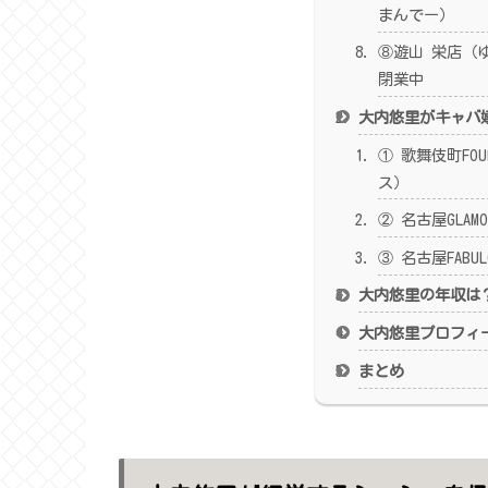
まんでー）
⑧遊山 栄店（
閉業中
大内悠里がキャバ
① 歌舞伎町FOU
ス）
② 名古屋GLAM
③ 名古屋FABU
大内悠里の年収は
大内悠里プロフィ
まとめ