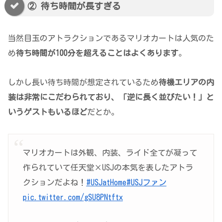
② 待ち時間が長すぎる
当然目玉のアトラクションであるマリオカートは人気のた
め
待ち時間が100分を超えることはよくあります
。
しかし長い待ち時間が想定されているため
待機エリアの内
装は非常にこだわられており、「逆に長く並びたい！」と
いうゲストもいるほど
だとか。
マリオカートは外観、内装、ライド全てが凝って
作られていて任天堂×USJの本気を表したアトラ
クションだよね！
#USJatHome
#USJファン
pic.twitter.com/gSU8PNtftx