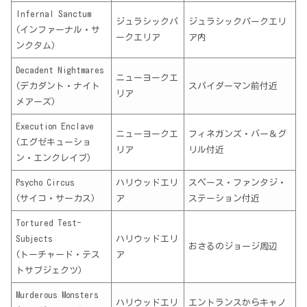
Infernal Sanctum
ジュラシックパ
ジュラシックパークエリ
(インファーナル・サ
ークエリア
ア内
ンクタム)
Decadent Nightmares
ニューヨークエ
(デカダント・ナイト
スパイダーマン前付近
リア
メアーズ)
Execution Enclave
ニューヨークエ
フィネガンズ・バー＆グ
(エグゼキューショ
リア
リル付近
ン・エンクレイブ)
Psycho Circus
ハリウッドエリ
スペース・ファンタジ・
(サイコ・サーカス)
ア
ステーション付近
Tortured Test-
Subjects
ハリウッドエリ
おさるのジョージ周辺
(トーチャード・テス
ア
トサブジェクツ)
Murderous Monsters
ハリウッドエリ
エントランスからキャノ