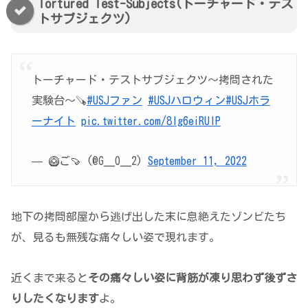
Tortured Test-Subjects(トーチャード・テス
トサブジェクツ)
トーチャード・テストサブジェクツ〜拷問された
実験台～🪚
#USJファン
#USJハロウィン
#USJホラ
ーナイト
pic.twitter.com/8lg6eiRUlP
— 🥝ご🍠 (@G__O__2)
September 11, 2022
地下の拷問部屋から逃げ出した末に息絶えたゾンビたち
が、見るも無残な痛々しい姿で現れます。
近くまで来ると
その痛々しい姿に背筋が凍り思わず後ずさ
りしたくなります
よ。