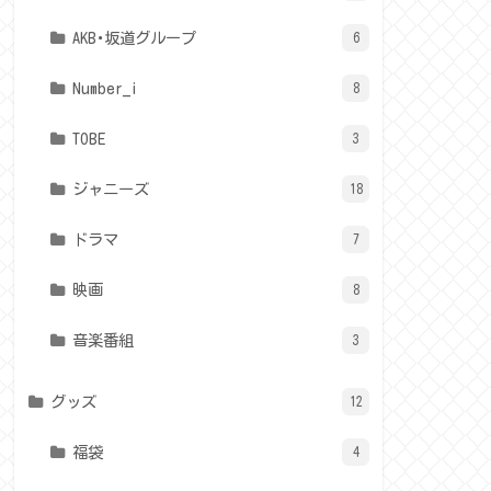
AKB･坂道グループ
6
Number_i
8
TOBE
3
ジャニーズ
18
ドラマ
7
映画
8
音楽番組
3
グッズ
12
福袋
4