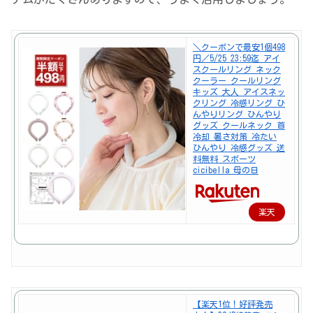
＼クーポンで最安1個498
円／5/25 23:59迄 アイ
スクールリング ネック
クーラー クールリング
キッズ 大人 アイスネッ
クリング 冷感リング ひ
んやりリング ひんやり
グッズ クールネック 首
冷却 暑さ対策 冷たい
ひんやり 冷感グッズ 送
料無料 スポーツ
cicibella 母の日
楽天
で購
入
【楽天1位！好評発売