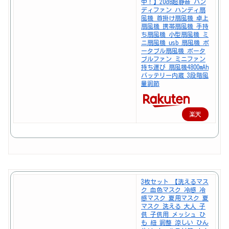
中！】20dB超静音 ハン
ディファン ハンディ扇
風機 首掛け扇風機 卓上
扇風機 携帯扇風機 手持
ち扇風機 小型扇風機 ミ
ニ扇風機 usb 扇風機 ポ
ータブル扇風機 ポータ
ブルファン ミニファン
持ち運び 扇風機4800mAh
バッテリー内蔵 3段階風
量調節
楽天
で購
入
3枚セット 【洗えるマス
ク 血色マスク 冷感 冷
感マスク 夏用マスク 夏
マスク 洗える 大人 子
供 子供用 メッシュ ひ
も 紐 調整 涼しい ひん