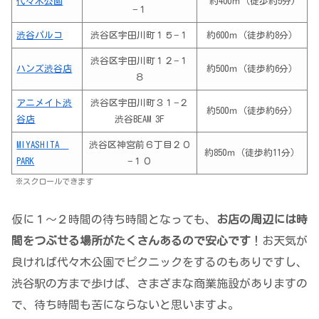
代々木公園
約400ｍ（徒歩約5分)
−１
渋谷パルコ
渋谷区宇田川町１５−１
約600ｍ（徒歩約8分）
渋谷区宇田川町１２−１
ハンズ渋谷店
約500ｍ（徒歩約6分）
８
アニメイト渋
渋谷区宇田川町３１−２
約500ｍ（徒歩約6分）
谷店
渋谷BEAM 3F
MIYASHITA
渋谷区神宮前６丁目２０
約850ｍ（徒歩約11分）
PARK
−１０
※スクロールできます
仮に１～２時間の待ち時間となっても、
お店の周辺には時
間をつぶせる場所がたくさんあるので安心です
！お天気が
良ければ代々木公園でピクニックをするのもありですし、
渋谷駅の方まで歩けば、さまざまな商業施設がありますの
で、待ち時間も苦にならないと思いますよ。