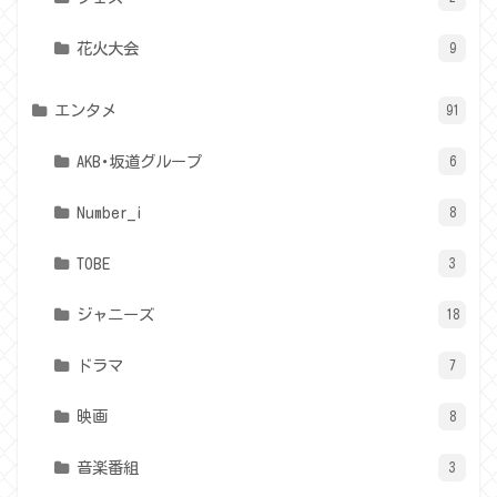
花火大会
9
エンタメ
91
AKB･坂道グループ
6
Number_i
8
TOBE
3
ジャニーズ
18
ドラマ
7
映画
8
音楽番組
3