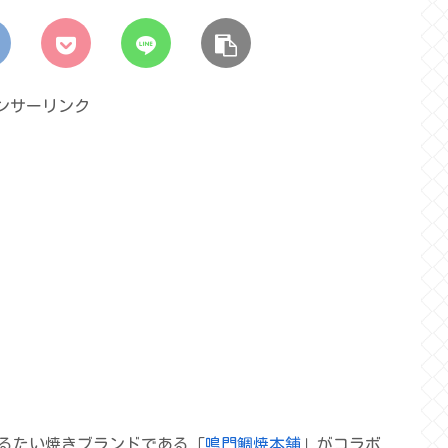
ンサーリンク
るたい焼きブランドである「
鳴門鯛焼本舗
」がコラボ