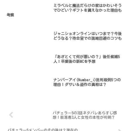
ミラベルと魔法だらけの家はかわいそう
でひどい？ギフトを貰えなかった理由も
考察
ジャニショオンラインはいつまで？今後
どうなる？待合室での混雑回避のコツも
「あざとくて何が悪いの？」後任候補5
人！卒業後の新MCを予想
ナンバーアイ(Number_i)批判殺到5つの
理由！ダサい＆盗作の真相は？
バチェラー5の3話ネタバレあらすじ感
想！脱落者3人と女性の本性が判明？
バチェラー5メンバーのその後は？現在の