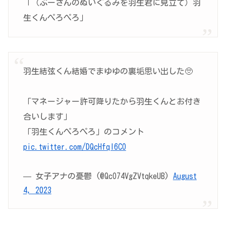
「（ぷーさんのぬいぐるみを羽生君に見立て）羽
生くんぺろぺろ」
羽生結弦くん結婚でまゆゆの裏垢思い出した🥺
「マネージャー許可降りたから羽生くんとお付き
合いします」
「羽生くんぺろぺろ」のコメント
pic.twitter.com/DQcHfql6CO
— 女子アナの憂鬱 (@QcO74VgZVtqkeUB)
August
4, 2023