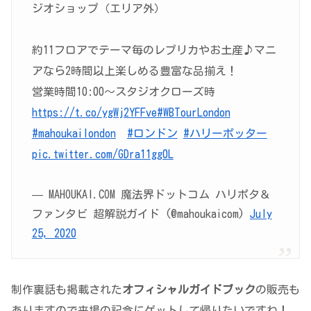
ジオショップ（エリア外）
約11フロアでテーマ毎のレプリカやお土産♪マニ
アなら2時間以上楽しめる豊富な品揃え！
営業時間10:00～スタジオクローズ時
https://t.co/ygWj2YFFve
#WBTourLondon
#mahoukailondon
#ロンドン
#ハリーポッター
pic.twitter.com/GDra11gg0L
— MAHOUKAI.COM 魔法界ドットコム ハリポタ＆
ファンタビ 超解説ガイド (@mahoukaicom)
July
25, 2020
制作裏話も掲載された
オフィシャルガイドブック
の販売も
ありますので来場の記念にゲットして帰りたいですね！