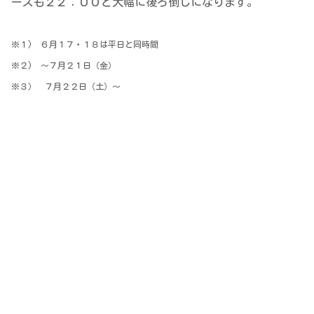
ーズも２２：００と大幅に後ろ倒しになります。
※１) ６月１７・１８は平日と同時間
※２) ～７月２１日（金）
※３） ７月２２日（土）～