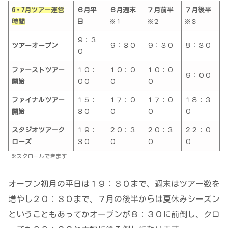
6・7月ツアー運営
６月平
６月週末
７月前半
７月後半
時間
日
※１
※２
※３
９：３
ツアーオープン
９：３０
９：３０
８：３０
０
ファーストツアー
１０：
１０：０
１０：０
９：００
開始
００
０
０
ファイナルツアー
１５：
１７：０
１７：０
１８：３
開始
３０
０
０
０
スタジオツアーク
１９：
２０：３
２０：３
２２：０
ローズ
３０
０
０
０
※スクロールできます
オープン初月の平日は１９：３０まで、週末はツアー数を
増やし２０：３０まで、７月の後半からは夏休みシーズン
ということもあってかオープンが８：３０に前倒し、クロ