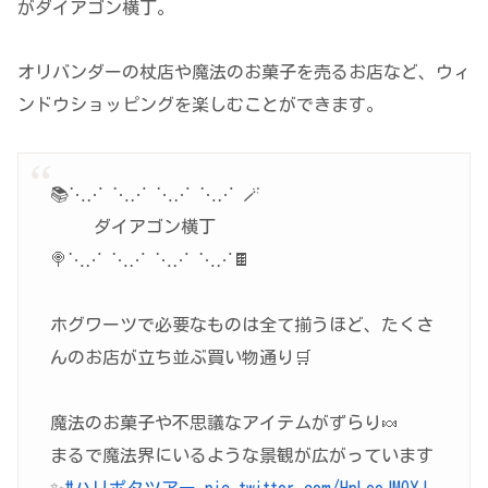
がダイアゴン横丁。
オリバンダーの杖店や魔法のお菓子を売るお店など、ウィ
ンドウショッピングを楽しむことができます。
📚⋱⋰ ⋱⋰ ⋱⋰ ⋱⋰ 🪄
ダイアゴン横丁
🍭⋱⋰ ⋱⋰ ⋱⋰ ⋱⋰🍫
ホグワーツで必要なものは全て揃うほど、たくさ
んのお店が立ち並ぶ買い物通り🛒
魔法のお菓子や不思議なアイテムがずらり🍬
まるで魔法界にいるような景観が広がっています
✨
#ハリポタツアー
pic.twitter.com/HpLeoJMOYJ