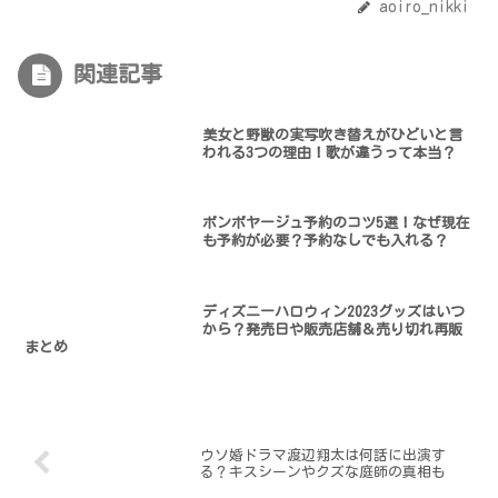
aoiro_nikki
関連記事
美女と野獣の実写吹き替えがひどいと言
われる3つの理由！歌が違うって本当？
ボンボヤージュ予約のコツ5選！なぜ現在
も予約が必要？予約なしでも入れる？
ディズニーハロウィン2023グッズはいつ
から？発売日や販売店舗＆売り切れ再販
まとめ
ウソ婚ドラマ渡辺翔太は何話に出演す
る？キスシーンやクズな庭師の真相も