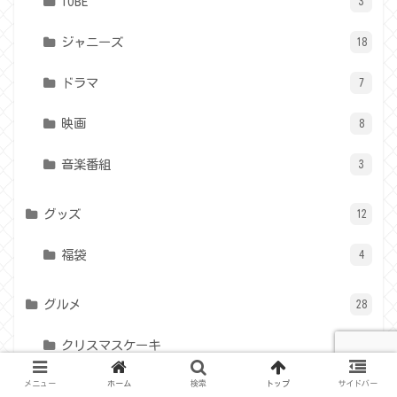
TOBE
3
ジャニーズ
18
ドラマ
7
映画
8
音楽番組
3
グッズ
12
福袋
4
グルメ
28
クリスマスケーキ
1
メニュー
ホーム
検索
トップ
サイドバー
コメダ珈琲店
3