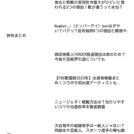
美女と野獣の実写吹き替えがひどいと言
われる3つの理由！歌が違うって本当？
Number_i（ナンバーアイ）bonはダサ
い？パクリ？批判殺到5つの理由と感想や
評判まとめ
森田美勇人7ORDER脱退理由は弟のため？
今後や芸能界引退についても
【FNS歌謡祭2023冬】出演者順番まと
め！コラボや初出演アーティストも
ニュージェネ！観覧方法は？当たりやす
いコツや当選倍率を徹底調査
大谷翔平の結婚相手は一般人じゃない？
同級生や芸能人、スポーツ選手の噂も調