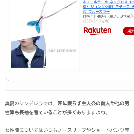
ホエールテール ネックレス レ
BTS ジョングク着用モチーフ 
め ブルーカラー
価格：1,480円（税込、送料別)
(2023/8/13時点)
楽
真夏のシンデレラでは、
匠に限らず主人公の健人や他の男
性陣も長袖を着ていることが多く
ありますよね。
女性陣についてはいつもノースリーブやショートパンツ等