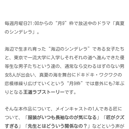
毎週月曜日21:00からの“月9”枠で放送中のドラマ「真夏
のシンデレラ」。
海辺で生まれ育った“海辺のシンデレラ”である女子たち
と、東京で一流大学に入学しそれぞれの道へ進んできた優
等生な男子たちという達の、通常なら交わるはずのない男
女8人が出会い、真夏の海を舞台にドキドキ・ワクワクの
恋模様繰り広げていくという“月9枠”では意外にも7年ぶ
りとなる
王道ラブストーリー
です。
そんな本作品について、メインキャストの1人である匠に
ついて、「
服装がいつも長袖なのが気になる
」「
匠がクズ
すぎる
」「
先生とはどういう関係なの？
」などという声が