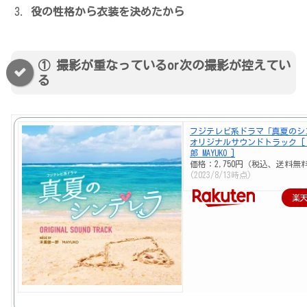
役の性格から衣装を決めたから
① 撮影が重なっているor次の撮影が控えてい
る
フジテレビ系ドラマ「真夏のシ
オリジナルサウンドトラック [
郎 MAYUKO ]
価格：2,750円（税込、送料無料
(2023/8/13時点)
楽