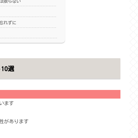
は限らない
忘れずに
10選
います
性があります