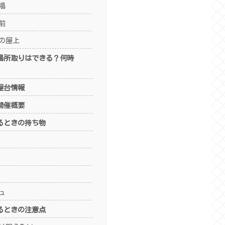
場
前
の屋上
4場所取りはできる？何時
4屋台情報
4開催概要
るときの持ち物
ュ
るときの注意点