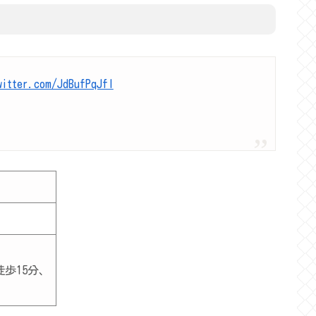
witter.com/JdBufPqJfI
歩15分、