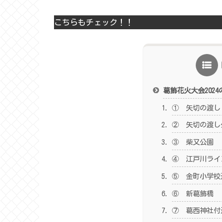
こちらもチェック！！
葛飾花火大会202
① 矢切の渡し
② 矢切の渡し
③ 柴又公園
④ 江戸川ライ
⑤ 金町小学校
⑥ 新葛飾橋
⑦ 葛西神社付