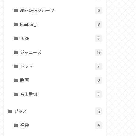
AKB･坂道グループ
6
Number_i
8
TOBE
3
ジャニーズ
18
ドラマ
7
映画
8
音楽番組
3
グッズ
12
福袋
4