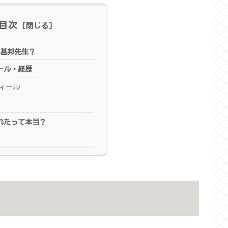
目次
田基邦先生？
ール・経歴
ィール
れたって本当？